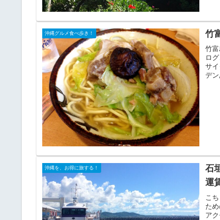
竹
沖縄グルメ食べ歩き！
竹富
ログ
サイ
デン
石
沖縄を、お得に旅する！
運
こち
ため
アク