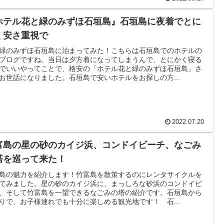
ホテル花と緑のみずほ石垣島』石垣島に夜着でとに
く安さ重視で
緑のみずほ石垣島に泊まってみた！こちらは石垣島でのホテルの
ブログですね。当日は夕方着になってしまうんで、とにかく寝る
でいいやってことで、格安の「ホテル花と緑のみずほ石垣島」さ
お世話になりました。石垣島で安いホテルをお探しの方...
2022.07.20
富島の星の砂のカイジ浜、コンドイビーチ、なごみ
塔を巡って来た！
島の魅力を紹介します！竹富島を散策するのにレンタサイクルを
てみました。星の砂のカイジ浜に、まっしろな砂浜のコンドイビ
、そして竹富島を一望できるなごみの塔の紹介です。石垣島から
りで、お子様連れでも十分に楽しめる観光地です！ 石...