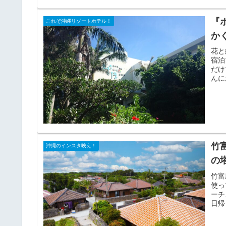
『
これぞ沖縄リゾートホテル！
か
花と
宿泊
だけ
んに
竹
沖縄のインスタ映え！
の
竹富
使っ
ーチ
日帰