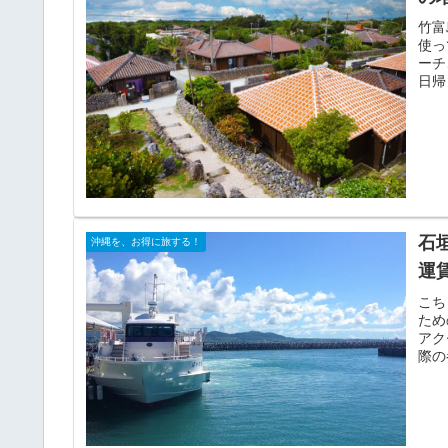
竹富
使っ
ーチ
日帰
石
沖縄を、お得に旅する！
運
こち
ため
アク
際の