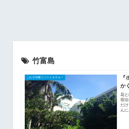
竹富島
『
これぞ沖縄リゾートホテル！
か
花と
宿泊
だけ
んに