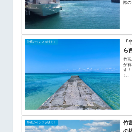
際の
『
沖縄のインスタ映え！
ら
竹富
が有
す！
し、
竹
沖縄のインスタ映え！
の