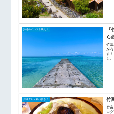
『
沖縄のインスタ映え！
ら
竹富
が有
す！
し、
竹
沖縄グルメ食べ歩き！
竹富
ログ