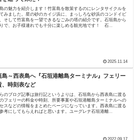
島の魅力を紹介します！竹富島を散策するのにレンタサイクルを
てみました。星の砂のカイジ浜に、まっしろな砂浜のコンドイビ
、そして竹富島を一望できるなごみの塔の紹介です。石垣島から
りで、お子様連れでも十分に楽しめる観光地です！ 石...
2025.11.14
垣島～西表島へ『石垣港離島ターミナル』フェリー
賃、時刻表など
らのブログ記事は旅行記というよりは、石垣島から西表島に渡る
のフェリーの料金や時刻、所要事案や石垣港離島ターミナルへの
セスなどの情報をまとめたページになっています。西表島に渡る
参考にしてもらえればと思います。ユーグレナ石垣港離...
2022.09.17