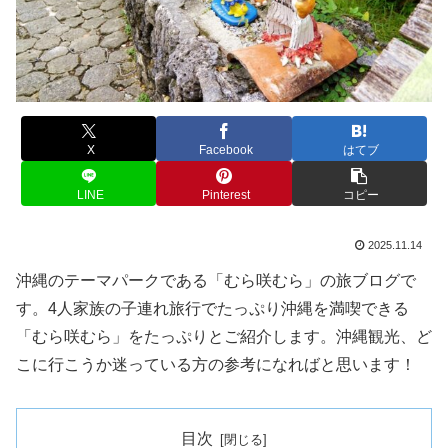
X
Facebook
はてブ
LINE
Pinterest
コピー
2025.11.14
沖縄のテーマパークである「むら咲むら」の旅ブログで
す。4人家族の子連れ旅行でたっぷり沖縄を満喫できる
「むら咲むら」をたっぷりとご紹介します。沖縄観光、ど
こに行こうか迷っている方の参考になればと思います！
目次