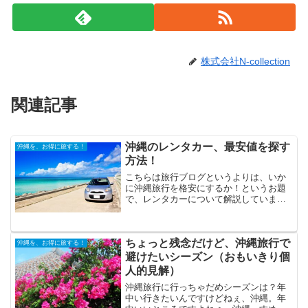
株式会社N-collection
関連記事
沖縄のレンタカー、最安値を探す
沖縄を、お得に旅する！
方法！
こちらは旅行ブログというよりは、いか
に沖縄旅行を格安にするか！というお題
で、レンタカーについて解説していま
す。とにかく安くレンタカーを借りた
い、とおもったら、こちらを参考にして
もらえたらと思います。沖縄旅行に必須
ちょっと残念だけど、沖縄旅行で
のレンタカーはどうやって探す...
沖縄を、お得に旅する！
避けたいシーズン（おもいきり個
人的見解）
沖縄旅行に行っちゃだめシーズンは？年
中い行きたいんですけどねぇ、沖縄。年