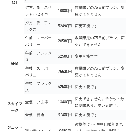
JAL
夕方、夜 スペ
数量限定の75日前プラン。変
16080円
シャルセイバー
更ができません
夕方、夜 フレ
52490円
変更可能です
ックス
午前 スーパー
数量限定の75日前プラン。変
20580円
バリュー
更ができません
午前 フレック
52580円
変更可能です
ス
ANA
午後 スーパー
数量限定の75日前プラン。変
26630円
バリュー
更ができません
午後 フレック
52580円
変更可能です
ス
変更できません。チケット数
全便 いま得
13480円
スカイマ
に制限あり、早い者勝ち。
ーク
全便 普通
37480円
変更可能です
荷物等で2～3000円追加され
ジェット
週で安いところ
9480円
ます。チケット数に制限あ