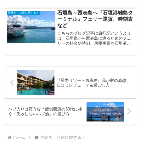
石垣島～西表島へ『石垣港離島タ
沖縄を、お得に旅する！
ーミナル』フェリー運賃、時刻表
など
こちらのブログ記事は旅行記というより
は、石垣島から西表島に渡るためのフェ
リーの料金や時刻、所要事案や石垣港離
島ターミナルへのアクセスなどの情報を
まとめたページになっています。西表島
に渡る際の参考にしてもらえればと思い
ます。ユーグレナ石垣港離...
『星野リゾート西表島』我が家の感想、
口コミレビュー？＆過ごし方！
ハブ入りは買うな？疲労困憊の30代に捧
ぐ「失敗しないハブ酒」の選び方
ホーム
沖縄を、お得に旅する！