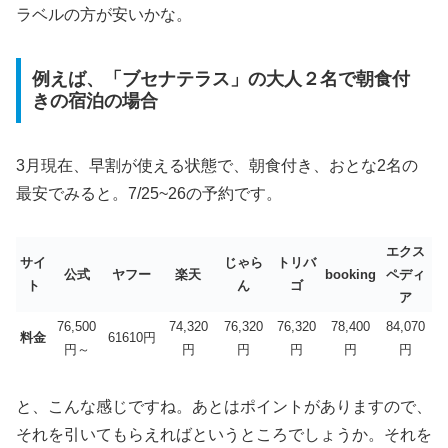
ラベルの方が安いかな。
例えば、「ブセナテラス」の大人２名で朝食付
きの宿泊の場合
3月現在、早割が使える状態で、朝食付き、おとな2名の
最安でみると。7/25~26の予約です。
エクス
サイ
じゃら
トリバ
公式
ヤフー
楽天
booking
ペディ
ト
ん
ゴ
ア
76,500
74,320
76,320
76,320
78,400
84,070
料金
61610円
円～
円
円
円
円
円
と、こんな感じですね。あとはポイントがありますので、
それを引いてもらえればというところでしょうか。それを