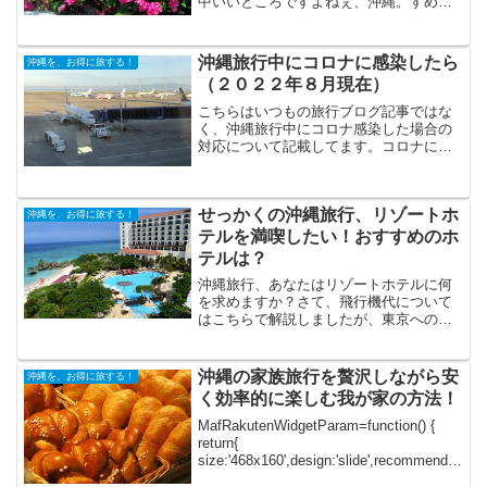
中いいところですよねぇ、沖縄。すめば
いいじゃん？って言われるんですけど、
観光だからいいような気がしたりと
か。。とはいっても、懐事情もあります
沖縄旅行中にコロナに感染したら
沖縄を、お得に旅する！
し、一番行きたいとき、ってい...
（２０２２年８月現在）
こちらはいつもの旅行ブログ記事ではな
く、沖縄旅行中にコロナ感染した場合の
対応について記載してます。コロナに感
染したかもと思った方も、これから沖縄
旅行に出かける方も、参考にしてくださ
い。旅行中にコロナに感染したらとおも
せっかくの沖縄旅行、リゾートホ
ったら2022年8月9日...
沖縄を、お得に旅する！
テルを満喫したい！おすすめのホ
テルは？
沖縄旅行、あなたはリゾートホテルに何
を求めますか？さて、飛行機代について
はこちらで解説しましたが、東京への新
幹線より安いって、すごいですよね。我
が家の沖縄旅行 ～沖縄への家族旅行、最
高の格安旅行にする方法！沖縄の家族旅
沖縄の家族旅行を贅沢しながら安
沖縄を、お得に旅する！
行を贅沢しながら安く効...
く効率的に楽しむ我が家の方法！
MafRakutenWidgetParam=function() {
return{
size:'468x160',design:'slide',recommend:'o
n',auto_mode:'on',a_id:'3520569', b...