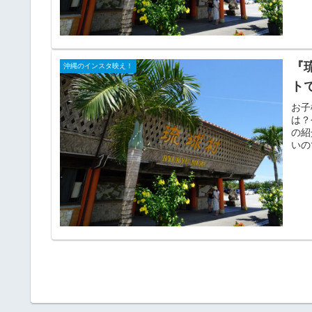
『
沖縄のインスタ映え！
ト
お子
は？
の紹
いの