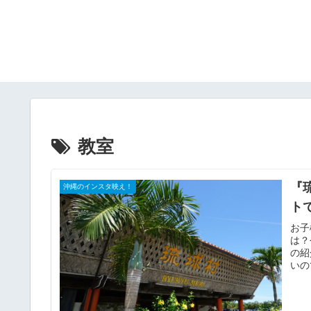
教室
『
沖縄のインスタ映え！
ト
お子
は？
の紹
いの