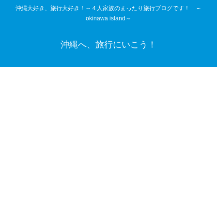
沖縄大好き、旅行大好き！～４人家族のまったり旅行ブログです！ ～
okinawa island～
沖縄へ、旅行にいこう！